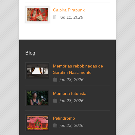
Caipira Pirapunk
jun 11, 2026
Blog
Memórias rebobinadas de
Serafim Nascimento
jun 23, 2026
Memória futurista
jun 23, 2026
Palíndromo
jun 23, 2026