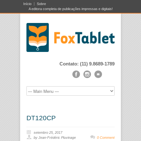
Início
Sobre
A editora completa de publicações impressas e digitais!
Contato: (11) 9.8689-1789
DT120CP
setembro 25, 2017
by Jean-Frédéric Pluvinage
0 Comment