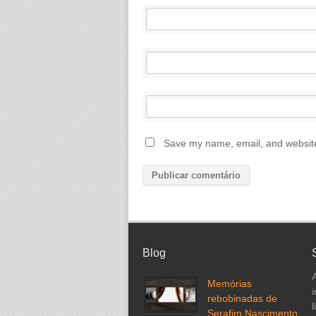
Save my name, email, and website 
Blog
Memórias
rebobinadas de
l
Serafim Nascimento