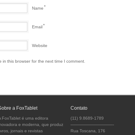
*
Name
*
Email
Website
in this browser for the next time I comment.
Sobre a FoxTablet
Contato
A FoxTablet é uma editora
(11) 9.8689-1789
inovadora e moderna, que produz
——————————-
ivros, jornais e revistas
Rua Toscana, 176