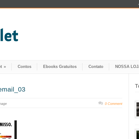
t
»
Contos
Ebooks Gratuitos
Contato
NOSSA LOJ
T
email_03
inage
0 Comment