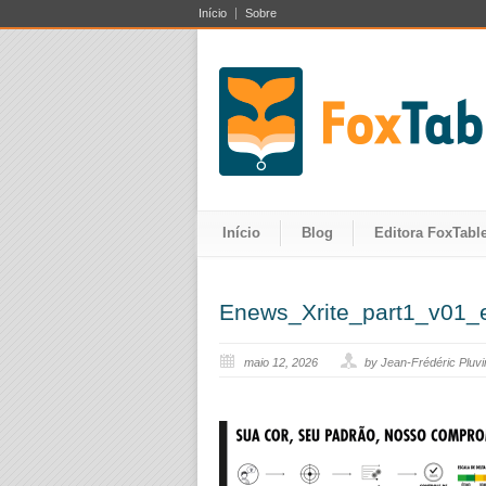
Início
Sobre
Início
Blog
Editora FoxTable
Enews_Xrite_part1_v01_
maio 12, 2026
by Jean-Frédéric Pluv