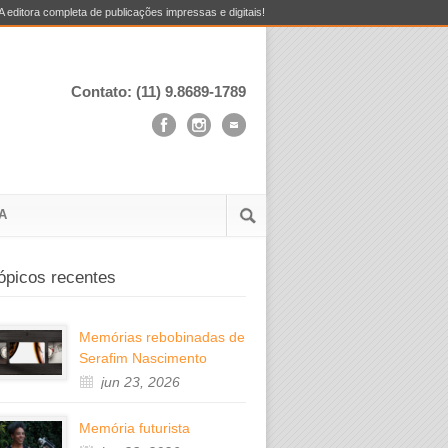
A editora completa de publicações impressas e digitais!
Contato: (11) 9.8689-1789
A
ópicos recentes
Memórias rebobinadas de
Serafim Nascimento
jun 23, 2026
Memória futurista