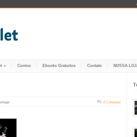
t
»
Contos
Ebooks Gratuitos
Contato
NOSSA LOJ
T
uvinage
0 Comment