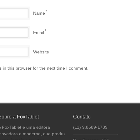
*
Name
*
Email
Website
in this browser for the next time I comment.
Sobre a FoxTablet
Contato
A FoxTablet é uma editora
(11) 9.8689-1789
inovadora e moderna, que produz
——————————-