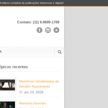
A editora completa de publicações impressas e digitais!
Contato: (11) 9.8689-1789
A
ópicos recentes
Memórias rebobinadas de
Serafim Nascimento
jun 23, 2026
Memória futurista