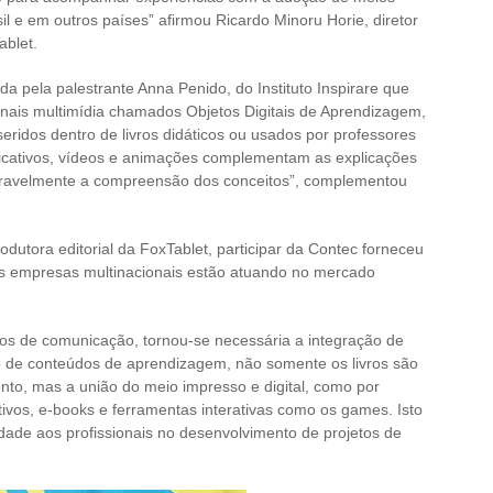
il e em outros países” afirmou Ricardo Minoru Horie, diretor
ablet.
tada pela palestrante Anna Penido, do Instituto Inspirare que
ais multimídia chamados Objetos Digitais de Aprendizagem,
seridos dentro de livros didáticos ou usados por professores
plicativos, vídeos e animações complementam as explicações
eravelmente a compreensão dos conceitos”, complementou
rodutora editorial da FoxTablet, participar da Contec forneceu
s empresas multinacionais estão atuando no mercado
os de comunicação, tornou-se necessária a integração de
o de conteúdos de aprendizagem, não somente os livros são
to, mas a união do meio impresso e digital, como por
tivos, e-books e ferramentas interativas como os games. Isto
ade aos profissionais no desenvolvimento de projetos de