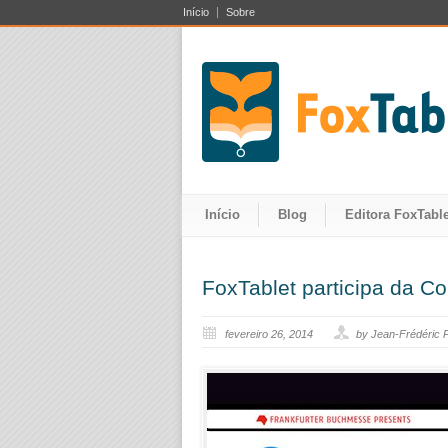
Início
Sobre
Início
Blog
Editora FoxTable
FoxTablet participa da Co
fevereiro 26, 2014
by Jean-Frédéric 