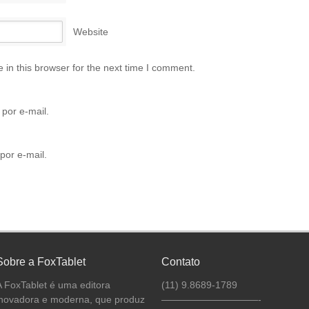
Website
in this browser for the next time I comment.
por e-mail.
por e-mail.
Sobre a FoxTablet
Contato
A FoxTablet é uma editora
(11) 9.8689-1789
inovadora e moderna, que produz
——————————-