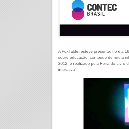
A FoxTablet esteve presente, no dia 1
sobre educação, conteúdo de mídia infa
2012, é realizado pela Feira do Livro
interativa”.