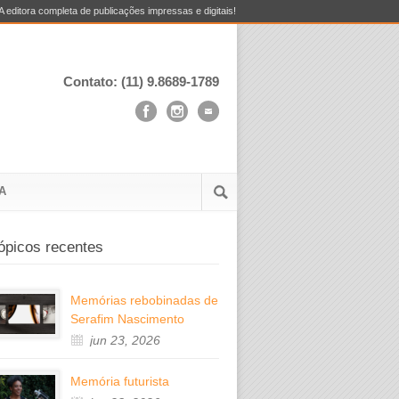
A editora completa de publicações impressas e digitais!
Contato: (11) 9.8689-1789
A
ópicos recentes
Memórias rebobinadas de
Serafim Nascimento
jun 23, 2026
Memória futurista