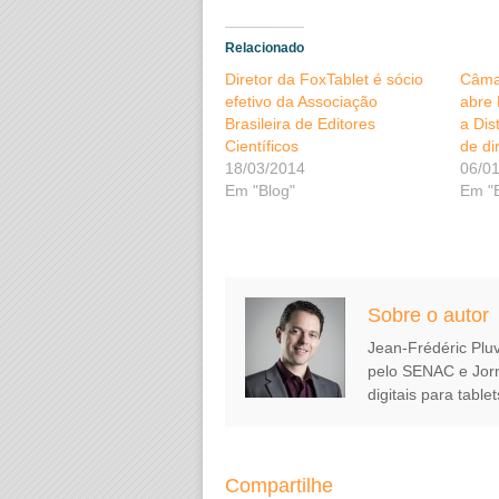
Relacionado
Diretor da FoxTablet é sócio
Câmar
efetivo da Associação
abre
Brasileira de Editores
a Dis
Científicos
de di
18/03/2014
06/0
Em "Blog"
Em "
Sobre o autor
Jean-Frédéric Plu
pelo SENAC e Jorn
digitais para tablet
Compartilhe