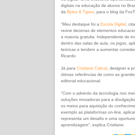
digitais na educação de alunos no Bras
da
Bytes & Types
, para o blog da FoxT
“Meu destaque foi a
Escola Digital
, ci
reúne dezenas de elementos educacion
a maioria gratuita. Independente de in
dentro das salas de aula, os jogos, a
teóricas e tendem a aumentar consid
Ricardo.
Já para
Cristiane Cabral
, designer e p
ótimas referências de como as grande
editorial educacional.
“Com o advento da tecnologia nos mei
soluções inovadoras para a divulgaçã
os meios para aquisição do conhecimen
exemplo as plataformas on-line, aplica
representa um desafio e uma oportunid
aprendizagem”, explica Cristiane.