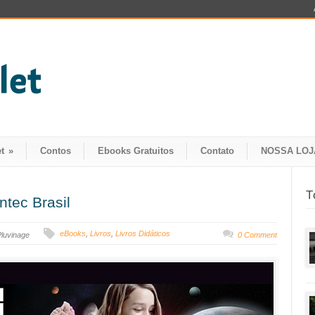
t
»
Contos
Ebooks Gratuitos
Contato
NOSSA LOJ
T
ntec Brasil
eBooks
,
Livros
,
Livros Didáticos
Pluvinage
0 Comment