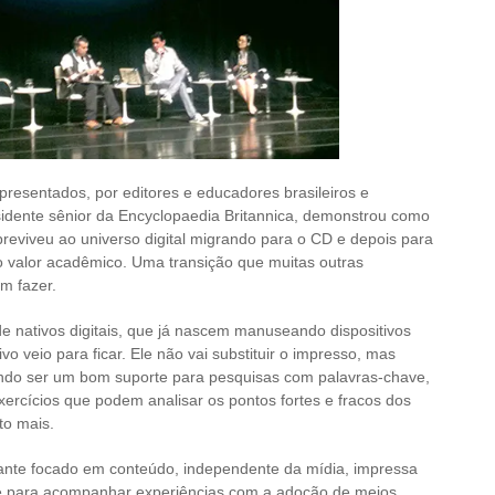
presentados, por editores e educadores brasileiros e
esidente sênior da Encyclopaedia Britannica, demonstrou como
reviveu ao universo digital migrando para o CD e depois para
to valor acadêmico. Uma transição que muitas outras
m fazer.
e nativos digitais, que já nascem manuseando dispositivos
ativo veio para ficar. Ele não vai substituir o impresso, mas
ndo ser um bom suporte para pesquisas com palavras-chave,
exercícios que podem analisar os pontos fortes e fracos dos
to mais.
sante focado em conteúdo, independente da mídia, impressa
de para acompanhar experiências com a adoção de meios