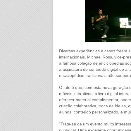
Diversas experiências e cases foram a
internacionais. Michael Ross, vice-pr
a famosa coleção de enciclopédias sob
a assinatura de conteúdo digital de al
enciclopédias tradicionais não soubera
O fato é que, com esta nova geração d
móveis interativos, o livro digital inter
oferecer material complementar, pode
criação colaborativa, troca de ideias, 
alunos, conteúdo personalizado, e mui
“Trata-se de um evento muito interes
ou digital. Uma excelente oportunida