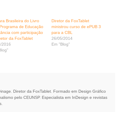
a Brasileira do Livro
Diretor da FoxTablet
 Programa de Educação
ministrou curso de ePUB 3
tância com participação
para a CBL
retor da FoxTablet
26/05/2014
1/2016
Em "Blog"
Blog"
vinage. Diretor da FoxTablet. Formado em Design Gráfico
alismo pelo CEUNSP. Especialista em InDesign e revistas
s.