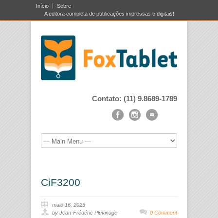
Início
Sobre
A editora completa de publicações impressas e digitais!
Contato: (11) 9.8689-1789
CiF3200
maio 16, 2025
by Jean-Frédéric Pluvinage
0 Comment