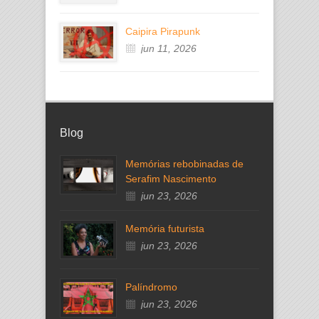
Caipira Pirapunk
jun 11, 2026
Blog
Memórias rebobinadas de
Serafim Nascimento
jun 23, 2026
Memória futurista
jun 23, 2026
Palíndromo
jun 23, 2026