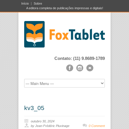
Início
Sobre
A editora completa de publicações impressas e digitais!
Contato: (11) 9.8689-1789
kv3_05
outubro 30, 2024
by Jean-Frédéric Pluvinage
0 Comment