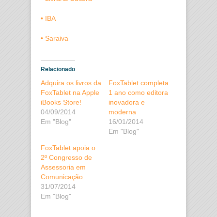
• IBA
• Saraiva
Relacionado
Adquira os livros da
FoxTablet completa
FoxTablet na Apple
1 ano como editora
iBooks Store!
inovadora e
04/09/2014
moderna
Em "Blog"
16/01/2014
Em "Blog"
FoxTablet apoia o
2º Congresso de
Assessoria em
Comunicação
31/07/2014
Em "Blog"