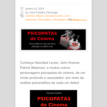
janeiro 14, 2014
by Jean-Frédéric Pluvinage
Cinema
,
eBook
,
Giovana Castro
,
Livro
Impresso
,
Psicanálise
,
Psicopatas do Cinema
0 Comment
Conheça Hannibal Lecter, John Kramer,
Patrick Bateman, e muitos outros
personagens psicopatas do cinema, de um
modo profundo e assustador: por meio da
análise psicanalítica de cada um deles!