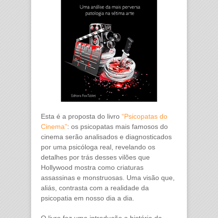
Esta é a proposta do livro
“Psicopatas do
Cinema”
:
os psicopatas mais famosos do
cinema serão analisados e diagnosticados
por uma psicóloga real, revelando os
detalhes por trás desses vilões que
Hollywood mostra como criaturas
assassinas e monstruosas. Uma visão que,
aliás, contrasta com a realidade da
psicopatia em nosso dia a dia.
O livro faz uma introdução a história da