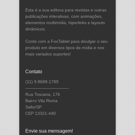
Esta é a sua editora para revistas e outras
publicações interativas, com animações,
elementos multimídia, hiperlinks e layouts
dinâmicos.
Conte com a FoxTablet para divulgar o seu
produto em diversos tipos de mídia e nos
mais variados suportes!
Contato
(11) 9.8689-1789
——————————-
Rua Toscana, 176
Bairro Vila Roma
Salto/SP
CEP 13321-440
Envie sua mensagem!