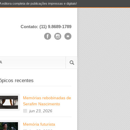
A editora completa de publicações impressas e digitais!
Contato: (11) 9.8689-1789
A
ópicos recentes
Memórias rebobinadas de
Serafim Nascimento
jun 23, 2026
Memória futurista