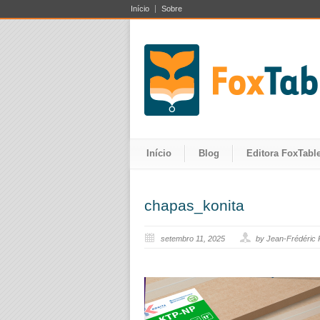
Início
Sobre
Início
Blog
Editora FoxTable
chapas_konita
setembro 11, 2025
by Jean-Frédéric 