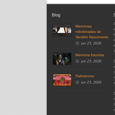
Blog
Memórias
rebobinadas de
l
Serafim Nascimento
jun 23, 2026
d
Memória futurista
jun 23, 2026
Palíndromo
jun 23, 2026