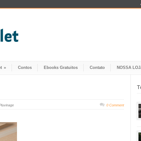
t
»
Contos
Ebooks Gratuitos
Contato
NOSSA LOJ
T
Pluvinage
0 Comment