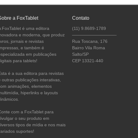
Sobre a FoxTablet
Contato
A FoxTablet é uma editora
(11) 9.8689-1789
inovadora e moderna, que produz
——————————-
ivros, jornais e revistas
Rua Toscana, 176
impressas, e também é
Bairro Vila Roma
especializada em publicações
Salto/SP
igitais para tablets!
CEP 13321-440
Esta é a sua editora para revistas
e outras publicações interativas,
com animações, elementos
multimídia, hiperlinks e layouts
dinâmicos.
Conte com a FoxTablet para
divulgar o seu produto em
diversos tipos de mídia e nos mais
variados suportes!