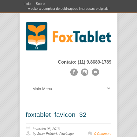
Início
Sobre
A editora completa de publicações impressas e digitais!
Contato: (11) 9.8689-1789
foxtablet_favicon_32
fevereiro 03, 2013
by Jean-Frédéric Pluvinage
0 Comment