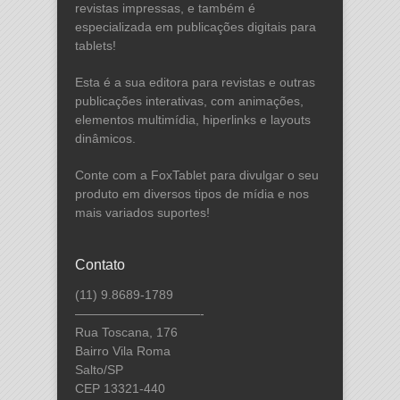
revistas impressas, e também é
especializada em publicações digitais para
tablets!
Esta é a sua editora para revistas e outras
publicações interativas, com animações,
elementos multimídia, hiperlinks e layouts
dinâmicos.
Conte com a FoxTablet para divulgar o seu
produto em diversos tipos de mídia e nos
mais variados suportes!
Contato
(11) 9.8689-1789
——————————-
Rua Toscana, 176
Bairro Vila Roma
Salto/SP
CEP 13321-440