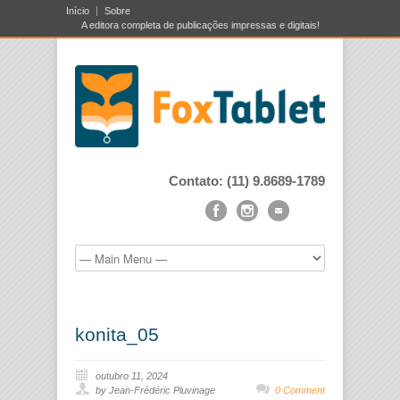
Início
Sobre
A editora completa de publicações impressas e digitais!
Contato: (11) 9.8689-1789
konita_05
outubro 11, 2024
by Jean-Frédéric Pluvinage
0 Comment