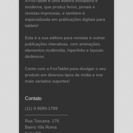
A FoxTablet é uma editora inovadora e
moderna, que produz livros, jornais e
revistas impressas, e também é
especializada em publicações digitais para
tablets!
Esta é a sua editora para revistas e outras
publicações interativas, com animações,
elementos multimídia, hiperlinks e layouts
dinâmicos.
Conte com a FoxTablet para divulgar o seu
produto em diversos tipos de mídia e nos
mais variados suportes!
Contato
(11) 9.8689-1789
——————————-
Rua Toscana, 176
Bairro Vila Roma