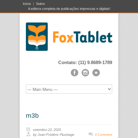
Início
Sobre
A editora completa de publicações impressas e digitais!
Contato: (11) 9.8689-1789
m3b
setembro 22, 2025
by Jean-Frédéric Pluvinage
0 Comment