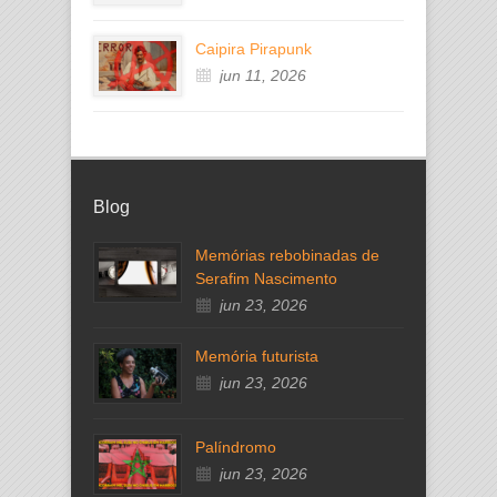
Caipira Pirapunk
jun 11, 2026
Blog
Memórias rebobinadas de
Serafim Nascimento
jun 23, 2026
Memória futurista
jun 23, 2026
Palíndromo
jun 23, 2026